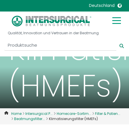
Deutschland
United Kingdom
Ireland
Klimatis
Qualität, Innovation und Vertrauen in der Beatmung
United States
Italia
Australia
Japan
België, Nederlands
Lietuva
Belgique, Français
Malaysia
(HMEFs)
Canada, English
Mexico
Canada, Français
Nederlands
China
Norway
Colombia
Portugal
Denmark
Russia
Home
Intersurgical P...
Homecare-Sortim...
Filter & Patien...
Beatmungsfilter...
Klimatisierungsfilter (HMEFs)
Deutschland
Sweden