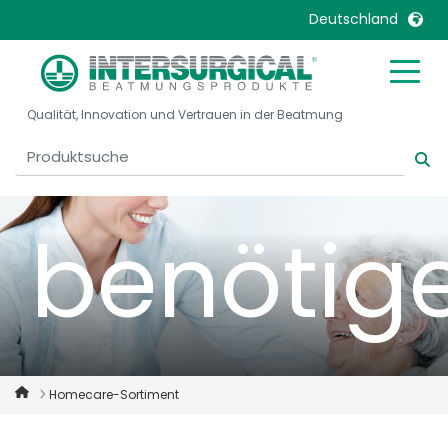
Deutschland
Sauersto
United Kingdom
Ireland
Qualität, Innovation und Vertrauen in der Beatmung
United States
Italia
Australia
Japan
België, Nederlands
Lietuva
Belgique, Français
Malaysia
benötig
Canada, English
Mexico
Canada, Français
Nederlands
China
Norway
Colombia
Portugal
Denmark
Russia
Homecare-Sortiment
Deutschland
Sweden