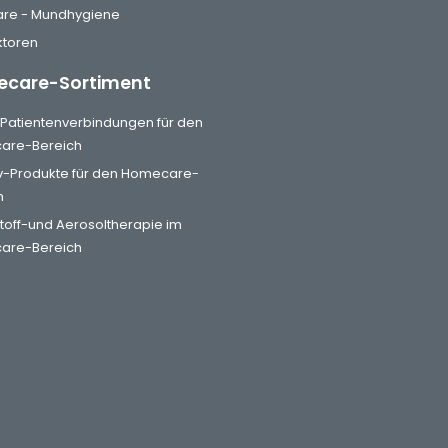
are - Mundhygiene
toren
care-Sortiment
& Patientenverbindungen für den
are-Bereich
iv-Produkte für den Homecare-
h
toff-und Aerosoltherapie im
are-Bereich