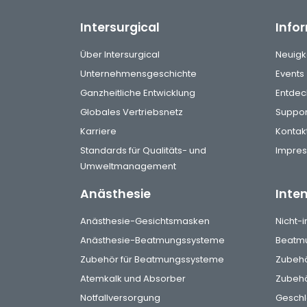
Intersurgical
Info
Über Intersurgical
Neuigk
Unternehmensgeschichte
Events
Ganzheitliche Entwicklung
Entdec
Globales Vertriebsnetz
Suppor
Karriere
Kontak
Standards für Qualitäts- und
Impre
Umweltmanagement
Anästhesie
Inte
Anästhesie-Gesichtsmasken
Nicht-
Anästhesie-Beatmungssysteme
Beatmu
Zubehör für Beatmungssysteme
Zubehö
Atemkalk und Absorber
Zubehör
Notfallversorgung
Gesch