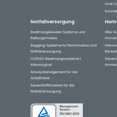
Oral C
Konnek
Notfallversorgung
Home
Beatmungsbeutel-Systeme und
Filter 
Rettungsmaske
Homec
Bagging-Systeme für Reanimation und
Intens
Notfallversorgung
Bereic
O2/N2O Beatmungssysteme |
Sauers
Intersurgical
Homec
Airway Management für die
Anästhesie
Sauerstofftmasken für die
Notfallversorgung