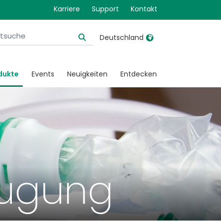
Karriere
Support
Kontakt
Deutschland
United Kingdom
Ireland
dukte
Events
Neuigkeiten
Entdecken
United States
Italia
Australia
Japan
België, Nederlands
Lietuva
Belgique, Français
Malaysia
Canada, English
Mexico
augung
Canada, Français
Nederlands
China
Norway
Colombia
Portugal
Denmark
Russia