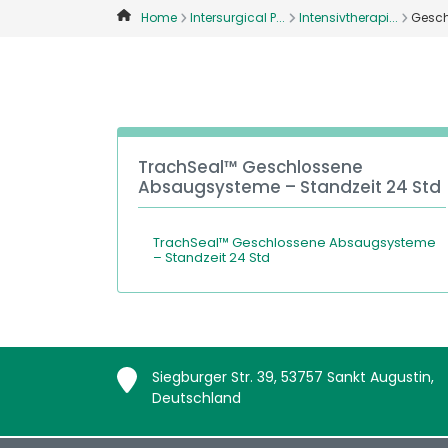
Home
Intersurgical P...
Intensivtherapi...
Gesc
TrachSeal™ Geschlossene
Absaugsysteme – Standzeit 24 Std
TrachSeal™ Geschlossene Absaugsysteme
– Standzeit 24 Std
Siegburger Str. 39, 53757 Sankt Augustin,
Deutschland