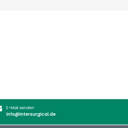
Deutschland
Sweden
España
Turkey
France
International English
E-Mail senden
info@intersurgical.de