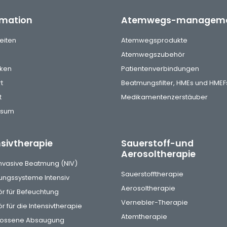
rmation
Atemwegs-managem
eiten
Atemwegsprodukte
Atemwegszubehör
ken
Patientenverbindungen
t
Beatmungsfilter, HMEs und HMEF
t
Medikamentenzerstäuber
ssum
nsivtherapie
Sauerstoff-und
Aerosoltherapie
invasive Beatmung (NIV)
Sauerstofftherapie
ngssysteme Intensiv
Aerosoltherapie
r für Befeuchtung
Vernebler-Therapie
 für die Intensivtherapie
Atemtherapie
lossene Absaugung