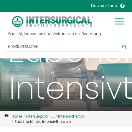
Deutschland
United Kingdom
Ireland
Zubehör 
Qualität, Innovation und Vertrauen in der Beatmung
United States
Italia
Australia
Japan
België, Nederlands
Lietuva
Belgique, Français
Malaysia
Intensiv
Canada, English
Mexico
Canada, Français
Nederlands
China
Norway
Colombia
Portugal
Denmark
Russia
Home
Intersurgical P...
Intensivtherapi...
Zubehör für die Intensivtherapie
Deutschland
Sweden