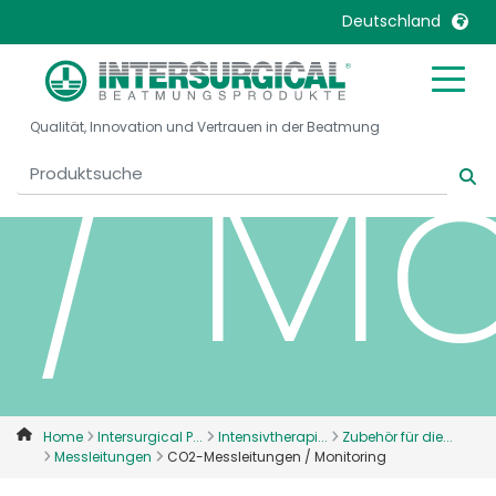
Deutschland
United Kingdom
Ireland
/ Mo
Qualität, Innovation und Vertrauen in der Beatmung
United States
Italia
Australia
Japan
België, Nederlands
Lietuva
Belgique, Français
Malaysia
Canada, English
Mexico
Canada, Français
Nederlands
China
Norway
Colombia
Portugal
Denmark
Russia
Home
Intersurgical P...
Intensivtherapi...
Zubehör für die...
Messleitungen
CO2-Messleitungen / Monitoring
Deutschland
Sweden