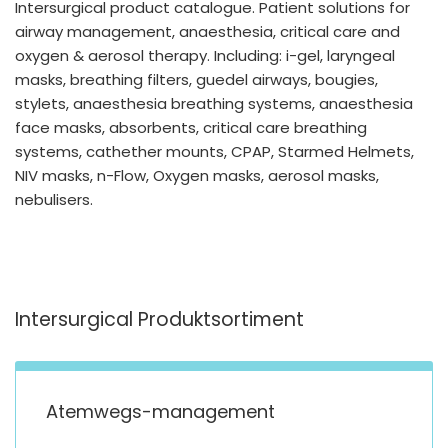
Intersurgical product catalogue. Patient solutions for
España
Turkey
airway management, anaesthesia, critical care and
France
oxygen & aerosol therapy. Including: i-gel, laryngeal
masks, breathing filters, guedel airways, bougies,
International English
stylets, anaesthesia breathing systems, anaesthesia
face masks, absorbents, critical care breathing
systems, cathether mounts, CPAP, Starmed Helmets,
NIV masks, n-Flow, Oxygen masks, aerosol masks,
nebulisers.
Intersurgical Produktsortiment
Atemwegs-management