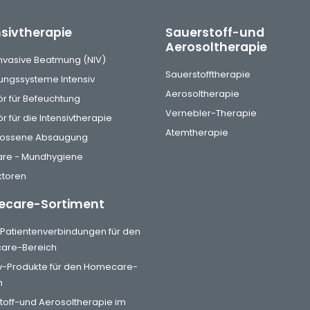
nsivtherapie
Sauerstoff-und
Aerosoltherapie
invasive Beatmung (NIV)
Sauerstofftherapie
ngssysteme Intensiv
Aerosoltherapie
r für Befeuchtung
Vernebler-Therapie
 für die Intensivtherapie
Atemtherapie
lossene Absaugung
are - Mundhygiene
toren
care-Sortiment
& Patientenverbindungen für den
are-Bereich
iv-Produkte für den Homecare-
h
toff-und Aerosoltherapie im