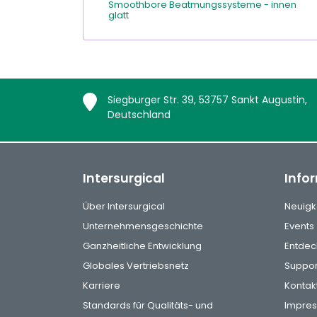
Smoothbore Beatmungssysteme - innen
glatt
Siegburger Str. 39, 53757 Sankt Augustin,
Deutschland
Intersurgical
Info
Über Intersurgical
Neuigk
Unternehmensgeschichte
Events
Ganzheitliche Entwicklung
Entdec
Globales Vertriebsnetz
Suppor
Karriere
Kontak
Standards für Qualitäts- und
Impre