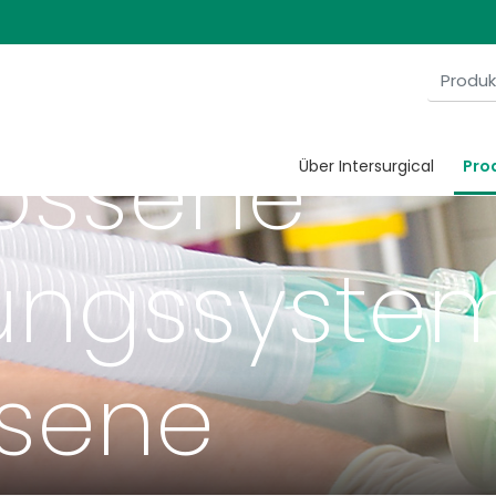
ossene
Über Intersurgical
Pro
ngssystem
sene