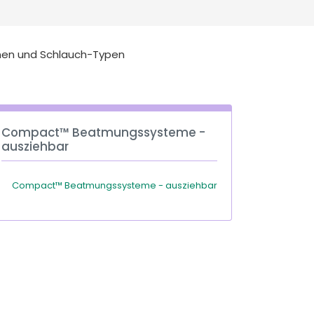
Deutschland
Sweden
España
Turkey
nen und Schlauch-Typen
France
International English
Compact™ Beatmungssysteme -
ausziehbar
Compact™ Beatmungssysteme - ausziehbar