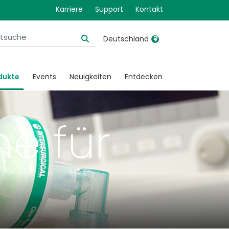
Karriere
Support
Kontakt
Deutschland
United Kingdom
Ireland
dukte
Events
Neuigkeiten
Entdecken
United States
Italia
Australia
Japan
e für
België, Nederlands
Lietuva
Belgique, Français
Malaysia
Canada, English
Mexico
Canada, Français
Nederlands
China
Norway
Colombia
Portugal
Denmark
Russia