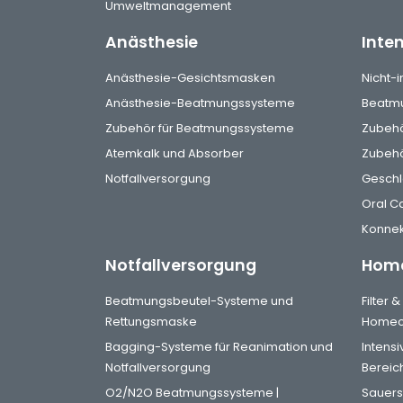
Umweltmanagement
Anästhesie
Inte
Anästhesie-Gesichtsmasken
Nicht-
Anästhesie-Beatmungssysteme
Beatmu
Zubehör für Beatmungssysteme
Zubehö
Atemkalk und Absorber
Zubehör
Notfallversorgung
Gesch
Oral C
Konnek
Notfallversorgung
Home
Beatmungsbeutel-Systeme und
Filter 
Rettungsmaske
Homec
Bagging-Systeme für Reanimation und
Intens
Notfallversorgung
Bereic
O2/N2O Beatmungssysteme |
Sauers