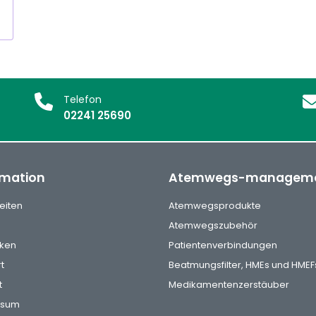
Telefon
02241 25690
rmation
Atemwegs-managem
eiten
Atemwegsprodukte
Atemwegszubehör
ken
Patientenverbindungen
t
Beatmungsfilter, HMEs und HMEF
t
Medikamentenzerstäuber
ssum