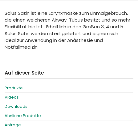
España
Turkey
Solus Satin ist eine Larynxmaske zum Einmalgebrauch,
France
die einen weicheren Airway-Tubus besitzt und so mehr
International English
Flexibilität bietet. Erhältlich in den Größen 3, 4 und 5.
Solus Satin werden steril geliefert und eignen sich
ideal zur Anwendung in der Anästhesie und
Notfallmedizin.
Auf dieser Seite
Produkte
Videos
Downloads
Ähnliche Produkte
Anfrage