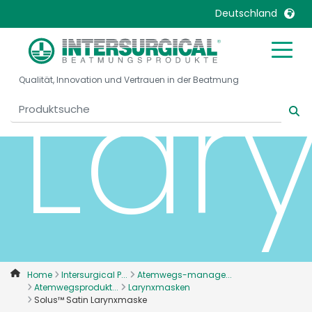
Deutschland
United Kingdom
Ireland
Lar
Qualität, Innovation und Vertrauen in der Beatmung
United States
Italia
Australia
Japan
België, Nederlands
Lietuva
Belgique, Français
Malaysia
Canada, English
Mexico
Canada, Français
Nederlands
China
Norway
Colombia
Portugal
Denmark
Russia
Home
Intersurgical P...
Atemwegs-manage...
Atemwegsprodukt...
Larynxmasken
Deutschland
Sweden
Solus™ Satin Larynxmaske