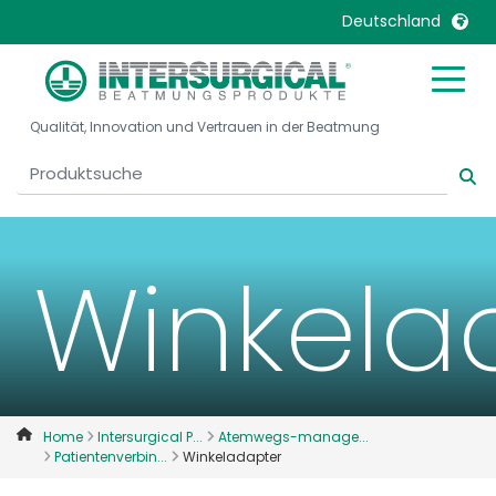
Deutschland
United Kingdom
Ireland
Qualität, Innovation und Vertrauen in der Beatmung
United States
Italia
Australia
Japan
België, Nederlands
Lietuva
Belgique, Français
Malaysia
Winkela
Canada, English
Mexico
Canada, Français
Nederlands
China
Norway
Colombia
Portugal
Denmark
Russia
Home
Intersurgical P...
Atemwegs-manage...
Patientenverbin...
Winkeladapter
Deutschland
Sweden