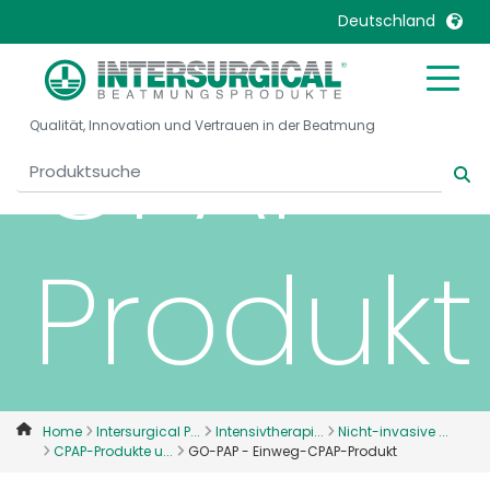
Einweg
Deutschland
United Kingdom
Ireland
CPAP-
Qualität, Innovation und Vertrauen in der Beatmung
United States
Italia
Australia
Japan
België, Nederlands
Lietuva
Belgique, Français
Malaysia
Produkt
Canada, English
Mexico
Canada, Français
Nederlands
China
Norway
Colombia
Portugal
Denmark
Russia
Home
Intersurgical P...
Intensivtherapi...
Nicht-invasive ...
CPAP-Produkte u...
GO-PAP - Einweg-CPAP-Produkt
Deutschland
Sweden