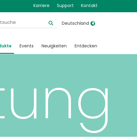
ive
Karriere
Support
Kontakt
Deutschland
United Kingdom
Ireland
dukte
Events
Neuigkeiten
Entdecken
United States
Italia
Australia
Japan
tung
België, Nederlands
Lietuva
Belgique, Français
Malaysia
Canada, English
Mexico
Canada, Français
Nederlands
China
Norway
Colombia
Portugal
Denmark
Russia