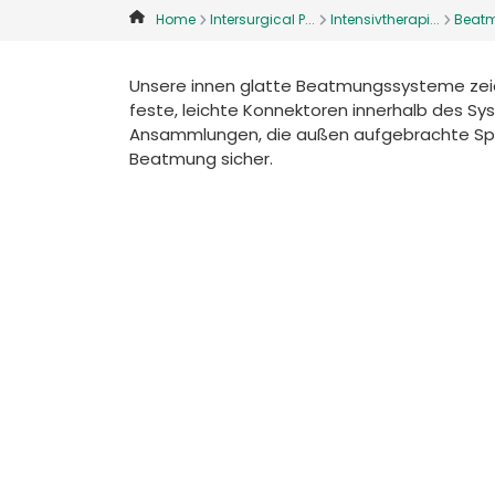
Home
Intersurgical P...
Intensivtherapi...
Beatm
Unsere innen glatte Beatmungssysteme zeich
feste, leichte Konnektoren innerhalb des Sy
Ansammlungen, die außen aufgebrachte Spira
Beatmung sicher.