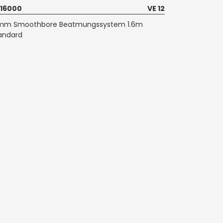
16000
VE 12
mm Smoothbore Beatmungssystem 1.6m
andard