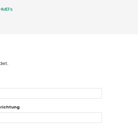
 HMEFs
det.
nrichtung