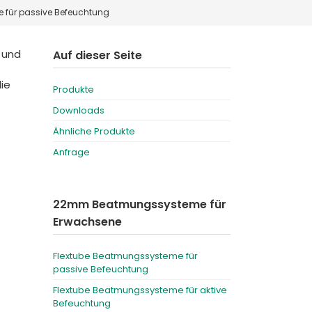
für passive Befeuchtung
Deutschland
Sweden
España
Turkey
 und
Auf dieser Seite
France
ie
Produkte
International English
Downloads
Ähnliche Produkte
Anfrage
22mm Beatmungssysteme für
Erwachsene
Flextube Beatmungssysteme für
passive Befeuchtung
Flextube Beatmungssysteme für aktive
Befeuchtung