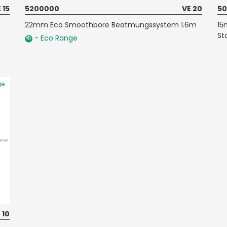
 15
5200000
VE 20
50
22mm Eco Smoothbore Beatmungssystem 1.6m
15
St
- Eco Range
ge
 10