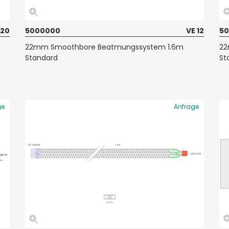
 20
5000000
VE 12
50
22mm Smoothbore Beatmungssystem 1.6m
22
Standard
St
ge
Anfrage