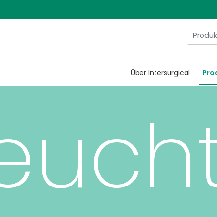
 pass
Über Intersurgical
Pro
euch