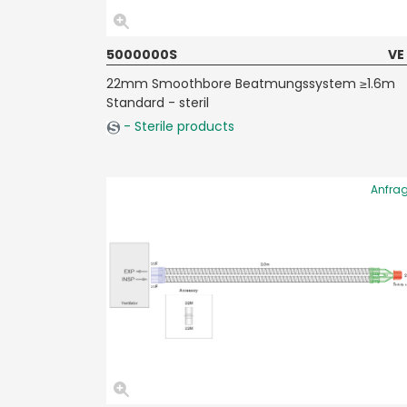
5000000S
VE
22mm Smoothbore Beatmungssystem ≥1.6m
Standard - steril
- Sterile products
Anfra