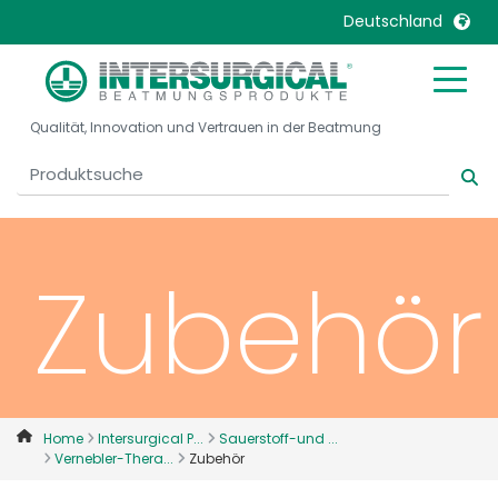
Deutschland
United Kingdom
Ireland
Qualität, Innovation und Vertrauen in der Beatmung
United States
Italia
Australia
Japan
België, Nederlands
Lietuva
Belgique, Français
Malaysia
Zubehör
Canada, English
Mexico
Canada, Français
Nederlands
China
Norway
Colombia
Portugal
Denmark
Russia
Home
Intersurgical P...
Sauerstoff-und ...
Vernebler-Thera...
Zubehör
Deutschland
Sweden