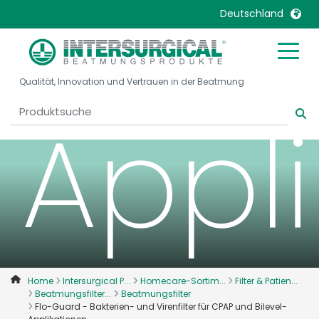
Bilev
Deutschland
United Kingdom
Ireland
Qualität, Innovation und Vertrauen in der Beatmung
United States
Italia
Appl
Australia
Japan
België, Nederlands
Lietuva
Belgique, Français
Malaysia
Canada, English
Mexico
Canada, Français
Nederlands
China
Norway
Colombia
Portugal
Denmark
Russia
Home
Intersurgical P...
Homecare-Sortim...
Filter & Patien...
Beatmungsfilter...
Beatmungsfilter
Deutschland
Sweden
Flo-Guard - Bakterien- und Virenfilter für CPAP und Bilevel-