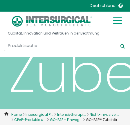
PAP
Deutschland
United Kingdom
Ireland
Qualität, Innovation und Vertrauen in der Beatmung
United States
Italia
Zub
Australia
Japan
België, Nederlands
Lietuva
Belgique, Français
Malaysia
Canada, English
Mexico
Canada, Français
Nederlands
China
Norway
Colombia
Portugal
Denmark
Russia
Home
Intersurgical P...
Intensivtherapi...
Nicht-invasive ...
CPAP-Produkte u...
GO-PAP - Einweg...
GO-PAP™ Zubehör
Deutschland
Sweden