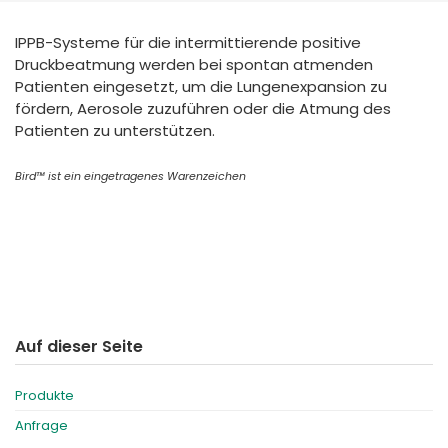
España
Turkey
IPPB-Systeme für die intermittierende positive
France
Druckbeatmung werden bei spontan atmenden
International English
Patienten eingesetzt, um die Lungenexpansion zu
fördern, Aerosole zuzuführen oder die Atmung des
Patienten zu unterstützen.
Bird™ ist ein eingetragenes Warenzeichen
Auf dieser Seite
Produkte
Anfrage