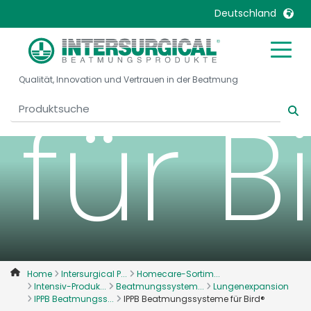
Bea
Deutschland
United Kingdom
Ireland
Qualität, Innovation und Vertrauen in der Beatmung
United States
Italia
für B
Australia
Japan
België, Nederlands
Lietuva
Belgique, Français
Malaysia
Canada, English
Mexico
Canada, Français
Nederlands
China
Norway
Colombia
Portugal
Denmark
Russia
Home
Intersurgical P...
Homecare-Sortim...
Intensiv-Produk...
Beatmungssystem...
Lungenexpansion
Deutschland
Sweden
IPPB Beatmungss...
IPPB Beatmungssysteme für Bird®